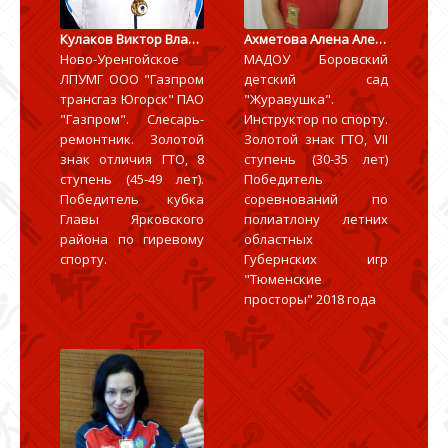
Кулаков Виктор Владимирович
Ахметова Алена Александровна
Ново-Уренгойское
МАДОУ Боровский
ЛПУМГ ООО "Газпром
детский сад
трансгаз Югорск" ПАО
"Журавушка".
"Газпром". Слесарь-
Инструктор по спорту.
ремонтник. Золотой
Золотой знак ГТО, VII
знак отличия ГТО, 8
ступень (30-35 лет)
ступень (45-49 лет).
Победитель
Победитель кубка
соревнований по
Главы Ярковского
полиатлону летних
района по гиревому
областных
спорту.
Губернских игр
"Тюменские
просторы" 2018 года