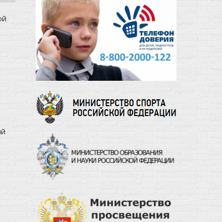
ой
ий