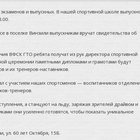
 экзаменов и выпускных. В нашей спортивной школе выпускн
.00.
се в поселке Винзили выпускникам вручат свидетельства об
ичия ВФСК ГТО ребята получат из рук директора спортивной
нной церемонии памятными дипломами и грамотами будут
в и их тренеров-наставников.
ал с участием наших спортсменов — воспитанников отделен
иков-тренеров.
тупления, а станцуют на льду, заряжая зрителей драйвом и
иками они усиленно готовятся, чтобы показать уникальное
, ул. 60 лет Октября, 15Б.