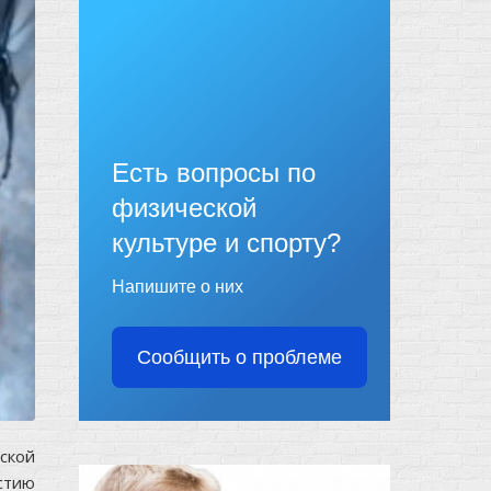
Есть вопросы по
физической
культуре и спорту?
Напишите о них
Сообщить о проблеме
ской
стию