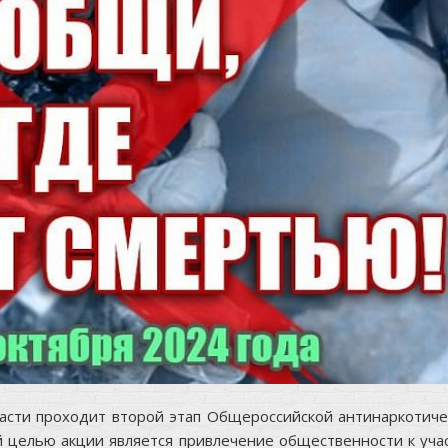
ласти проходит второй этап Общероссийской антинаркотиче
й целью акции является привлечение общественности к уча