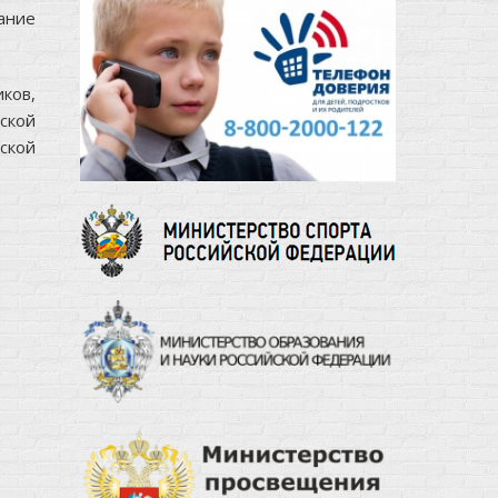
ание
ков,
ской
ской