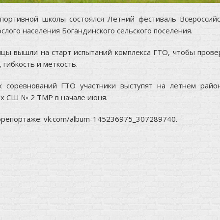
ортивной школы состоялся Летний фестиваль Всероссийс
ослого населения Богандинского сельского поселения.
цы вышли на старт испытаний комплекса ГТО, чтобы прове
 гибкость и меткость.
х соревнований ГТО участники выступят на летнем райо
ах СШ № 2 ТМР в начале июня.
орепортаже: vk.com/album-145236975_307289740.