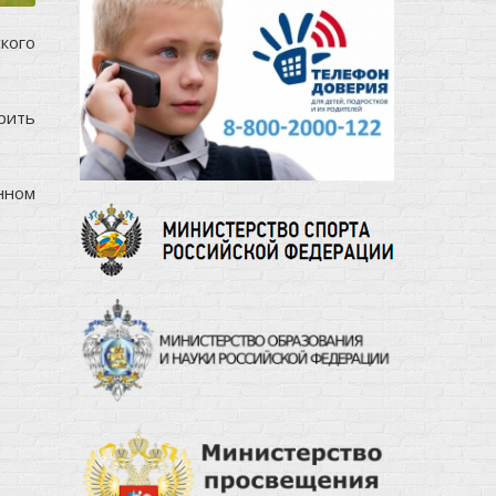
кого
рить
нном