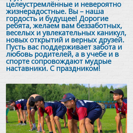
целеустремлённые и невероятно
жизнерадостные. Вы – наша
гордость и будущее! Дорогие
ребята, желаем вам беззаботных,
веселых и увлекательных каникул,
новых открытий и верных друзей.
Пусть вас поддерживает забота и
любовь родителей, а в учебе и в
спорте сопровождают мудрые
наставники. С праздником!