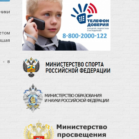
ники
етом
вшая
 - в