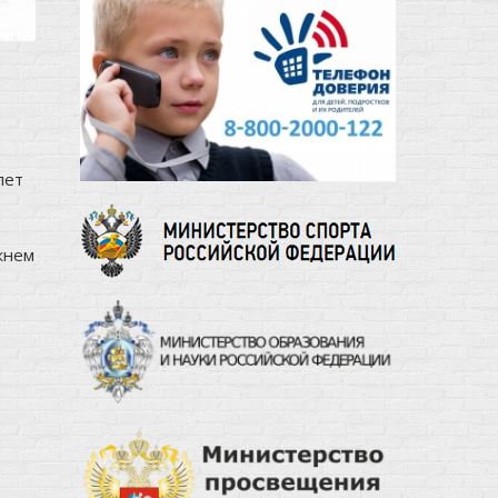
лет
жнем