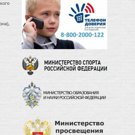
кого
на),