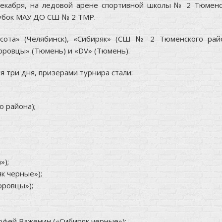
декабря, на ледовой арене спортивной школы № 2 Тюменс
Кубок МАУ ДО СШ № 2 ТМР.
сота» (Челябинск), «Сибиряк» (СШ № 2 Тюменского райо
горовцы» (Тюмень) и «DV» (Тюмень).
 три дня, призерами турнира стали:
о района);
»);
к черные»);
оровцы»);
мофей Важенин («Сибиряк черные»);