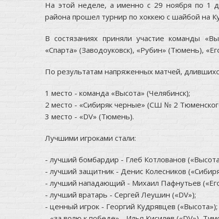
На этой неделе, а именно с 29 ноября по 1 
района прошел турнир по хоккею с шайбой на 
В состязаниях приняли участие команды «Вы
«Спарта» (Заводоуковск), «Рубин» (Тюмень), «Е
По результатам напряженных матчей, длившихся
1 место - команда «Высота» (Челябинск);
2 место - «Сибиряк черные» (СШ № 2 Тюменског
3 место - «DV» (Тюмень).
Лучшими игроками стали:
- лучший бомбардир - Глеб Котлованов («Высота
- лучший защитник - Денис Колесников («Сибиря
- лучший нападающий - Михаил Пафнутьев («Ег
- лучший вратарь - Сергей Леушин («DV»);
- ценный игрок - Георгий Кудрявцев («Высота»);
- «за волю к победе» - Илья Кисилев («DV»), Ти