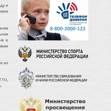
уду и
емля
вном
ьном
ня в
овым
к из
ГТО,
.