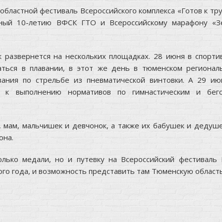
 областной фестиваль Всероссийского комплекса «Готов к тр
ный 10-летию ВФСК ГТО и Всероссийскому марафону «З
развернется на нескольких площадках. 28 июня в спорти
аться в плавании, в этот же день в тюменском регионал
ания по стрельбе из пневматической винтовки. А 29 ию
т к выполнению нормативов по гимнастическим и бег
, мам, мальчишек и девчонок, а также их бабушек и дедуше
она.
лько медали, но и путевку на Всероссийский фестиваль 
того года, и возможность представить там Тюменскую область