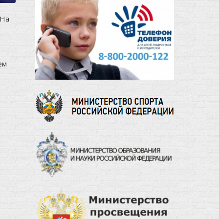
 На
ем