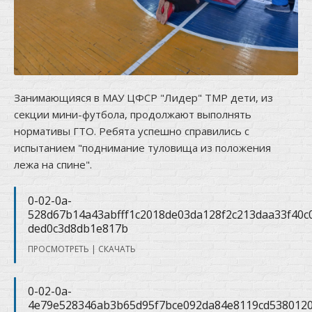
Занимающияся в МАУ ЦФСР "Лидер" ТМР дети, из
секции мини-футбола, продолжают выполнять
нормативы ГТО. Ребята успешно справились с
испытанием "поднимание туловища из положения
лежа на спине".
0-02-0a-
528d67b14a43abfff1c2018de03da128f2c213daa33f40c
ded0c3d8db1e817b
ПРОСМОТРЕТЬ
|
СКАЧАТЬ
0-02-0a-
4e79e528346ab3b65d95f7bce092da84e8119cd5380120